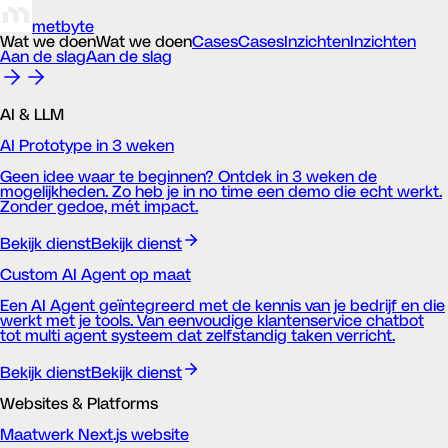
metbyte
Wat we doen
Wat we doen
Cases
Cases
Inzichten
Inzichten
Aan de slag
Aan de slag
AI & LLM
AI Prototype in 3 weken
Geen idee waar te beginnen? Ontdek in 3 weken de
mogelijkheden. Zo heb je in no time een demo die echt werkt.
Zonder gedoe, mét impact.
Bekijk dienst
Bekijk dienst
Custom AI Agent op maat
Een AI Agent geïntegreerd met de kennis van je bedrijf en die
werkt met je tools. Van eenvoudige klantenservice chatbot
tot multi agent systeem dat zelfstandig taken verricht.
Bekijk dienst
Bekijk dienst
Websites & Platforms
Maatwerk Next.js website