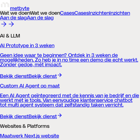
metbyte
Wat we doen
Wat we doen
Cases
Cases
Inzichten
Inzichten
Aan de slag
Aan de slag
AI & LLM
AI Prototype in 3 weken
Geen idee waar te beginnen? Ontdek in 3 weken de
mogelijkheden. Zo heb je in no time een demo die echt werkt.
Zonder gedoe, mét impact.
Bekijk dienst
Bekijk dienst
Custom AI Agent op maat
Een AI Agent geïntegreerd met de kennis van je bedrijf en die
werkt met je tools. Van eenvoudige klantenservice chatbot
tot multi agent systeem dat zelfstandig taken verricht.
Bekijk dienst
Bekijk dienst
Websites & Platforms
Maatwerk Next.js website