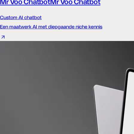
Mr Voo Chatbot
Mr Voo Chatbot
Custom AI chatbot
Een maatwerk AI met diepgaande niche kennis